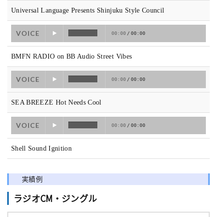
Universal Language Presents Shinjuku Style Council
VOICE
00:00
/
00:00
BMFN RADIO on BB Audio Street Vibes
VOICE
00:00
/
00:00
SEA BREEZE Hot Needs Cool
VOICE
00:00
/
00:00
Shell Sound Ignition
実績例
ラジオCM・ジングル