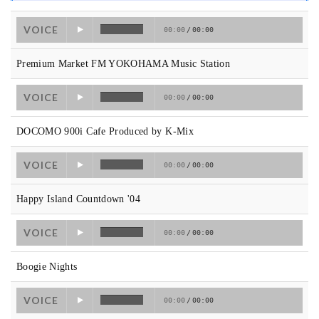
VOICE
00:00
/
00:00
Premium Market FM YOKOHAMA Music Station
VOICE
00:00
/
00:00
DOCOMO 900i Cafe Produced by K-Mix
VOICE
00:00
/
00:00
Happy Island Countdown '04
VOICE
00:00
/
00:00
Boogie Nights
VOICE
00:00
/
00:00