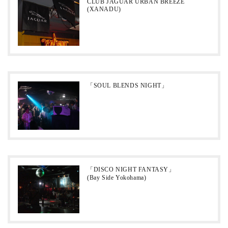
CLUB JAGUAR URBAN BREEZE
(XANADU)
「SOUL BLENDS NIGHT」
「DISCO NIGHT FANTASY」
(Bay Side Yokohama)