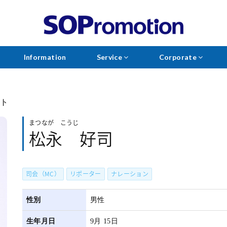
Information
Service
Corporate
ント
まつなが こうじ
松永 好司
司会（MC）
リポーター
ナレーション
性別
男性
生年月日
9月 15日