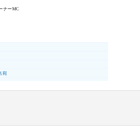
ーナーMC
名宛