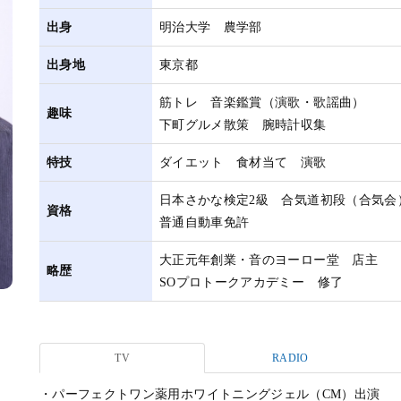
出身
明治大学 農学部
出身地
東京都
筋トレ 音楽鑑賞（演歌・歌謡曲）
趣味
下町グルメ散策 腕時計収集
特技
ダイエット 食材当て 演歌
日本さかな検定2級 合気道初段（合気会
資格
普通自動車免許
大正元年創業・音のヨーロー堂 店主
略歴
SOプロトークアカデミー 修了
TV
RADIO
・パーフェクトワン薬用ホワイトニングジェル（CM）出演