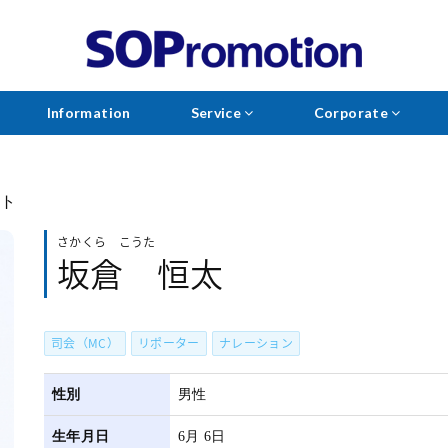
Information
Service
Corporate
ント
さかくら こうた
坂倉 恒太
司会（MC）
リポーター
ナレーション
性別
男性
生年月日
6月 6日