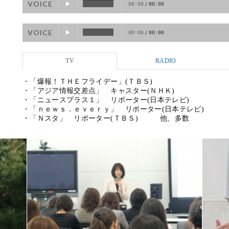
VOICE
00:00
/
00:00
VOICE
00:00
/
00:00
TV
RADIO
・「爆報！ＴＨＥフライデー」(ＴＢＳ)
・「アジア情報交差点」 キャスター(ＮＨＫ)
・「ニュースプラス１」 リポーター(日本テレビ)
・「ｎｅｗｓ．ｅｖｅｒｙ」 リポーター(日本テレビ)
・「Ｎスタ」 リポーター(ＴＢＳ) 他、多数