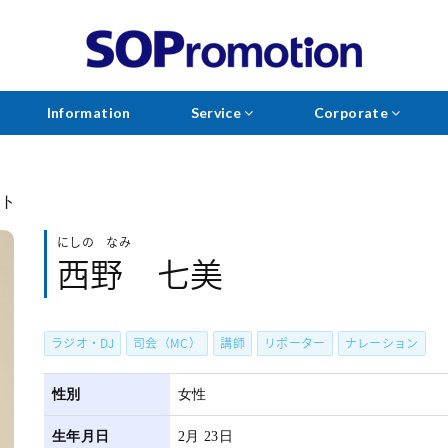
Information
Service
Corporate
ント
にしの なみ
西野 七美
ラジオ・DJ
司会（MC）
講師
リポーター
ナレーション
性別
女性
生年月日
2月 23日