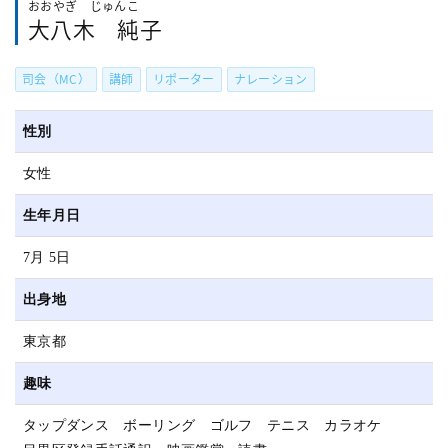
おおやぎ じゅんこ
大八木 純子
司会（MC）
講師
リポーター
ナレーション
性別
女性
生年月日
7月 5日
出身地
東京都
趣味
タップダンス ボーリング ゴルフ テニス カラオケ