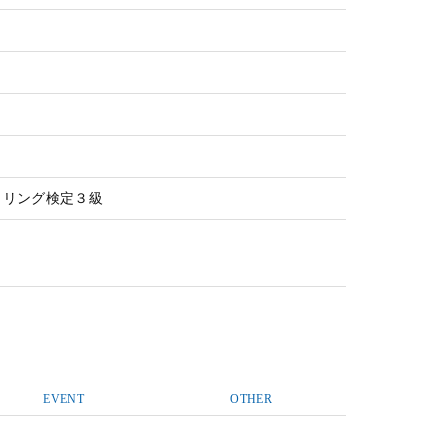
り
タリング検定３級
EVENT
OTHER