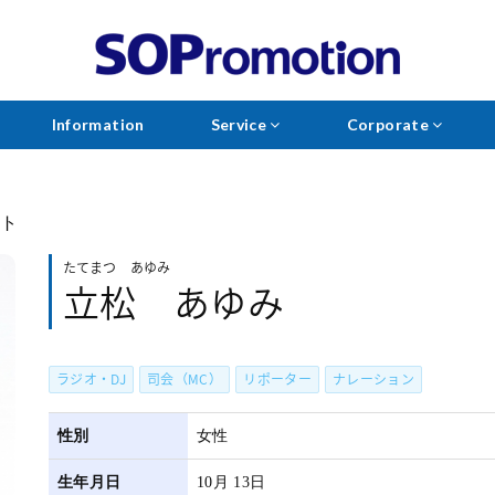
Information
Service
Corporate
ント
たてまつ あゆみ
立松 あゆみ
ラジオ・DJ
司会（MC）
リポーター
ナレーション
性別
女性
生年月日
10月 13日