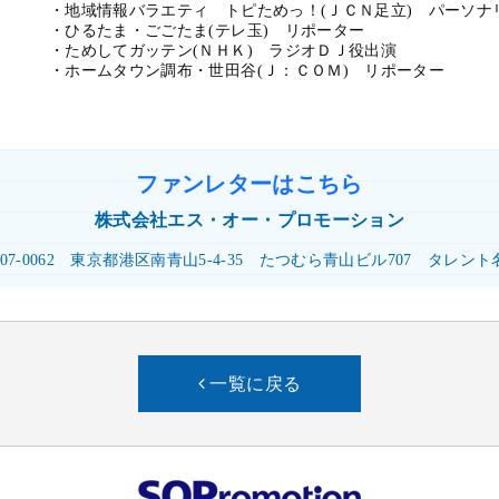
・地域情報バラエティ トピためっ！(ＪＣＮ足立) パーソナ
・ひるたま・ごごたま(テレ玉) リポーター
・ためしてガッテン(ＮＨＫ) ラジオＤＪ役出演
・ホームタウン調布・世田谷(Ｊ：ＣＯＭ) リポーター
ファンレターはこちら
株式会社
エス・オー・プロモーション
07-0062
東京都港区南青山5-4-35
たつむら青山ビル707
タレント
一覧に戻る