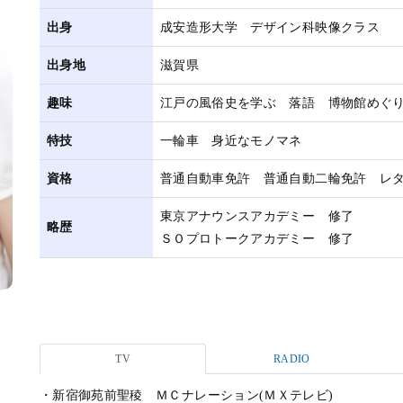
出身
成安造形大学 デザイン科映像クラス
出身地
滋賀県
趣味
江戸の風俗史を学ぶ 落語 博物館めぐ
特技
一輪車 身近なモノマネ
資格
普通自動車免許 普通自動二輪免許 レ
東京アナウンスアカデミー 修了
略歴
ＳＯプロトークアカデミー 修了
TV
RADIO
・新宿御苑前聖稜 ＭＣナレーション(ＭＸテレビ)