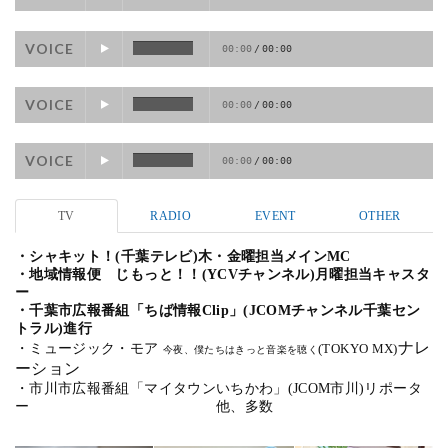
VOICE
00:00
/
00:00
VOICE
00:00
/
00:00
VOICE
00:00
/
00:00
TV
RADIO
EVENT
OTHER
・シャキット！(千葉テレビ)木・金曜担当メインMC
・地域情報便 じもっと！！(YCVチャンネル)月曜担当キャスタ
ー
・千葉市広報番組「ちば情報Clip」(JCOMチャンネル千葉セン
トラル)進行
ナレ
・ミュージック・モア
(TOKYO MX)
今夜、僕たちはきっと音楽を聴く
ーション
・市川市広報番組「マイタウンいちかわ」(JCOM市川)リポータ
ー
他、多数